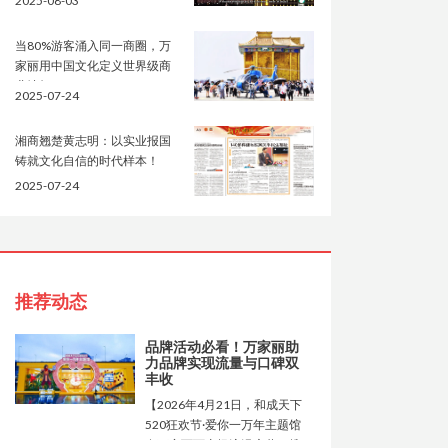
2025-08-03
当80%游客涌入同一商圈，万
家丽用中国文化定义世界级商
业地标
2025-07-24
湘商翘楚黄志明：以实业报国
铸就文化自信的时代样本！
2025-07-24
推荐动态
品牌活动必看！万家丽助
力品牌实现流量与口碑双
丰收
【2026年4月21日，和成天下
520狂欢节·爱你一万年主题馆
在万家丽西广场浪漫启幕，携