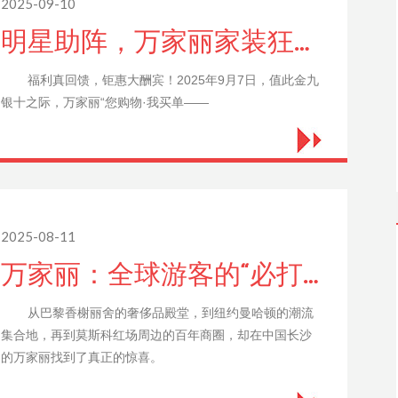
2025-09-10
明星助阵，万家丽家装狂欢购超高人气！钜惠星城，中秋国庆巨奖酬宾全面启动！
福利真回馈，钜惠大酬宾！2025年9月7日，值此金九
银十之际，万家丽“您购物·我买单——
2025-08-11
万家丽：全球游客的“必打卡地”——一个莫斯科博主的真实体验
从巴黎香榭丽舍的奢侈品殿堂，到纽约曼哈顿的潮流
集合地，再到莫斯科红场周边的百年商圈，却在中国长沙
的万家丽找到了真正的惊喜。