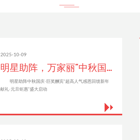
2025-10-09
明星助阵，万家丽“中秋国庆，巨奖酬宾”超高人气！感恩回馈，“新年献礼，元旦钜惠”盛大启动！
明星助阵中秋国庆·巨奖酬宾”超高人气感恩回馈新年
献礼·元旦钜惠”盛大启动