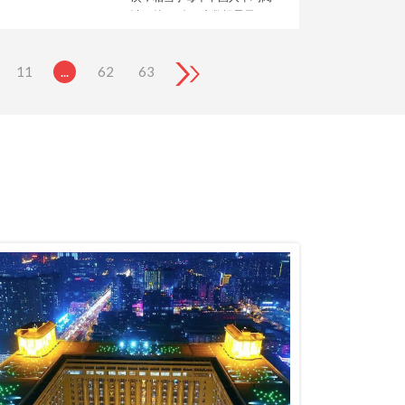
读了约1.5次；大数据显示，万
家丽霸榜高德地图、大众点
评、百度地图、美团榜单等平
台的TOP 1...
11
...
62
63