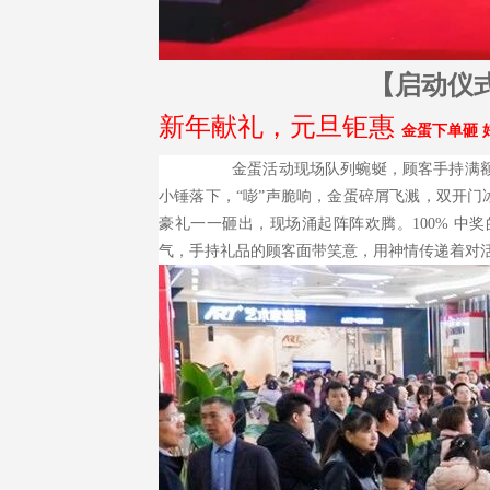
【启动仪式
新年献礼，元旦钜惠
金蛋下单砸
金蛋活动现场队列蜿蜒，顾客手持满
小锤落下，“嘭”声脆响，金蛋碎屑飞溅，双开门冰
豪礼一一砸出，现场涌起阵阵欢腾。100% 
气，手持礼品的顾客面带笑意，用神情传递着对