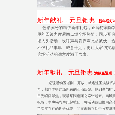
新年献礼，元旦钜惠
新年送好
色彩缤纷的精致新年礼包，正等待着顾客
厚的回馈力度瞬间点燃全场热情；同步开
场人头攒动，欢呼声与赞叹声此起彼伏，
不仅礼品丰厚、诚意十足，更让大家切实
这场活动的满意度溢于言表。
新年献礼，元旦钜惠
满额赢返现
返现活动区域刚一开放，就迅速围满满怀期待
奇，都想体验这场新颖的互动回馈。轮到参与时
目光瞬间聚焦，现场氛围也随之紧张起来。当顾
祝贺，掌声喝彩声此起彼伏，将活动氛围推向高
了实实在在的现金优惠，又在趣味互动中收获满