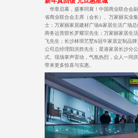
新年真回馈
元旦惠星城
华章启幕，盛事同襄！中国商业联合会副
省商业联合会主席（会长）、万家丽实业
士；万家丽家居建材广场
&家居生活广场总
商务运营部长罗耀宗先生；万家丽家居生
飞先生；长沙林琅艺墅&冠牛家居定制品牌
公司总经理阳洪胜先生；星港家居长沙分
式。现场掌声雷动，气氛热烈，众人一同
带来更多惊喜与实惠。