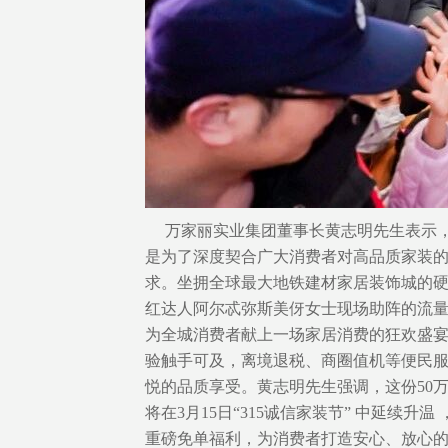
万家丽实业集团董事长黄志明先生表示
是为了深度契合广大消费者对高品质家装
求。坐拥全球最大地铁建材家居装饰城的
红达人阿尔忒弥斯美伢女士现场助阵的流量
为全城消费者献上一场家居消费的狂欢盛宴。
验触手可及，离境退税、商圈值机等便民
悦的品质享受。黄志明先生强调，这份50
将在3月15日“315诚信家装节” 中延续
重磅免单福利，为消费者打造安心、放心